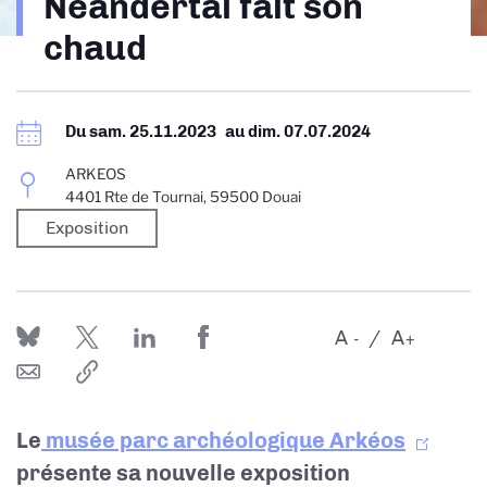
Néandertal fait son
d'Ariane
chaud
Du
sam. 25.11.2023
au
dim. 07.07.2024
ARKEOS
4401 Rte de Tournai, 59500 Douai
Exposition
A
A
-
+
Le
musée parc archéologique Arkéos
présente sa nouvelle exposition