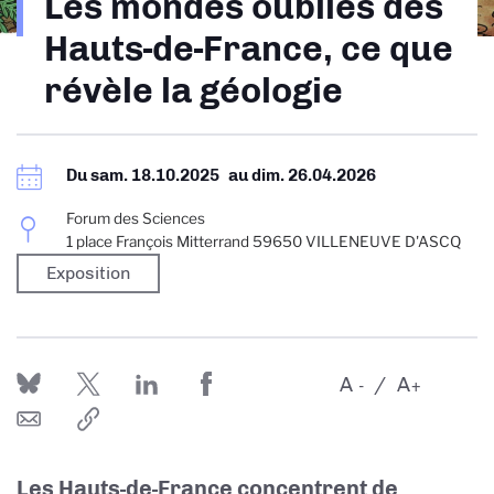
Les mondes oubliés des
d'Ariane
Hauts-de-France, ce que
révèle la géologie
Du
sam. 18.10.2025
au
dim. 26.04.2026
Forum des Sciences
1 place François Mitterrand 59650 VILLENEUVE D'ASCQ
Exposition
A
A
-
+
Les Hauts-de-France concentrent de