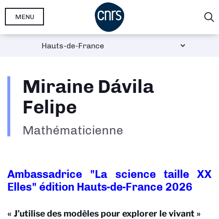
Aller
MENU
au
contenu
principal
Miraine Dávila
Felipe
Mathématicienne
Ambassadrice "La science taille XX
Elles" édition Hauts-de-France 2026
« J’utilise des modèles pour explorer le vivant »