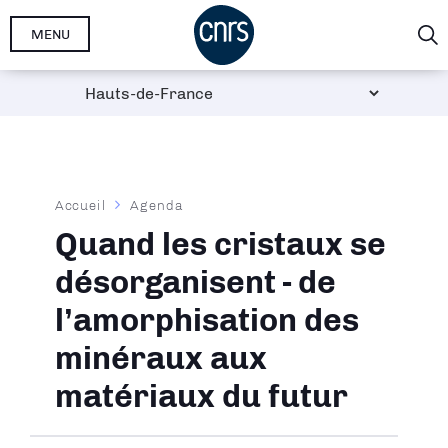
Aller
MENU
au
contenu
principal
Fil
Accueil
Agenda
d'Ariane
Quand les cristaux se
désorganisent - de
l’amorphisation des
minéraux aux
matériaux du futur