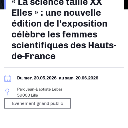
« La science taille XX
d'Ariane
Elles » : une nouvelle
édition de l’exposition
célèbre les femmes
scientifiques des Hauts-
de-France
Du
mer. 20.05.2026
au
sam. 20.06.2026
Parc Jean-Baptiste Lebas
59000 Lille
Evénement grand public