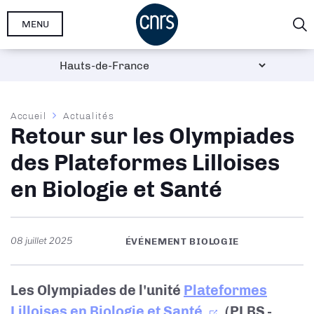
Aller
MENU
au
contenu
principal
Fil
Accueil
Actualités
Retour sur les Olympiades
d'Ariane
des Plateformes Lilloises
en Biologie et Santé
08 juillet 2025
ÉVÉNEMENT BIOLOGIE
Les Olympiades de l'unité
Plateformes
Lilloises en Biologie et Santé
(PLBS -