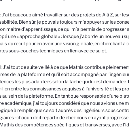
: J'ai beaucoup aimé travailler sur des projets de A à Z, sur les
abilités. Bien sûr, je pouvais toujours m’appuyer sur les cons
on maitre d'apprentissage, ce qui m’a permis de progresser s
pé une « approche globale » : lorsque j’aborde un nouveau suj
is du recul pour en avoir une vision globale, en cherchant à
ntes sous-couches techniques en lien avec ce sujet.
l
: J'ai tout de suite veillé à ce que Mathis contribue pleinemen
rses de la plateforme et qu'il soit accompagné par l’ingénieu
nces les plus adaptées selon la tâche qui lui est demandée. L
n lien entre les connaissances acquises à l’université et les p
au sein de la plateforme. En tant que responsable d’une pla
re académique, j’ai toujours considéré que nous avions une m
ique à remplir, que ce soit auprès des ingénieurs sous contra
giaires : chacun doit repartir de chez nous en ayant progressé
 Mathis des compétences spécifiques et transverses, avec l’id