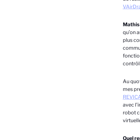
VAirDr
Mathis
qu’on a
plus co
commun
fonctio
contrôl
Au quot
mes pre
REVIC
avec l’
robot c
virtuel
Quel re