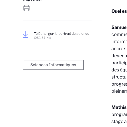
Quel es
Samue
Télécharger le portrait de science
commenç
(251.67 Ko)
informa
ancré s
devenu 
partici
Sciences Informatiques
des équ
structu
progre
pleinem
Mathis
progra
stage à