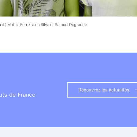
 à d.) Mathis Ferreira da Silva et Samuel Degrande
Découvrez les actualités
auts-de-France