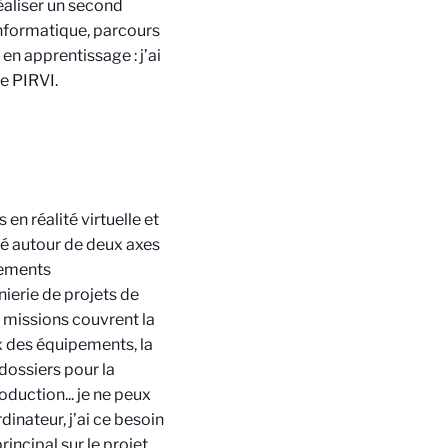
réaliser un second
Informatique, parcours
 en apprentissage : j’ai
e PIRVI.
en réalité virtuelle et
té autour de deux axes
pements
nierie de projets de
 missions couvrent la
ix des équipements, la
 dossiers pour la
duction... je ne peux
nateur, j’ai ce besoin
rincipal sur le projet