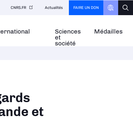
FAIRE UN DON
CNRS.FR
Actualités
ternational
Sciences
Médailles
et
société
gards
ande et