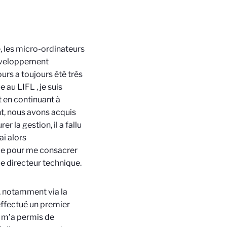
, les micro-ordinateurs
développement
urs a toujours été très
ue au LIFL
, je suis
 en continuant à
t, nous avons acquis
r la gestion, il a fallu
’ai alors
me pour me consacrer
le directeur technique.
ue, notamment via la
 effectué un premier
i m’a permis de