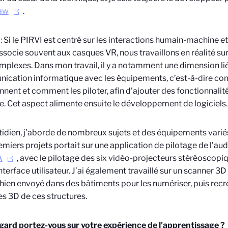
aw
.
: Si le PIRVI est centré sur les interactions humain-machine et l
ssocie souvent aux casques VR, nous travaillons en réalité su
mplexes. Dans mon travail, il y a notamment une dimension li
ication informatique avec les équipements, c’est-à-dire c
nnent et comment les piloter, afin d’ajouter des fonctionnalité
e. Cet aspect alimente ensuite le développement de logiciels.
idien, j’aborde de nombreux sujets et des équipements variés
miers projets portait sur une application de pilotage de l’au
A
, avec le pilotage des six vidéo-projecteurs stéréoscopique
interface utilisateur. J’ai également travaillé sur un scanner 
hien envoyé dans des bâtiments pour les numériser, puis recré
les 3D de ces structures.
gard portez-vous sur votre expérience de l'apprentissage ?