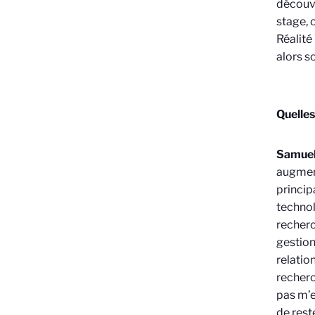
découvr
stage, 
Réalité 
alors s
Quelles
Samue
augment
princip
technol
recherc
gestion
relatio
recherc
pas m’e
de rest