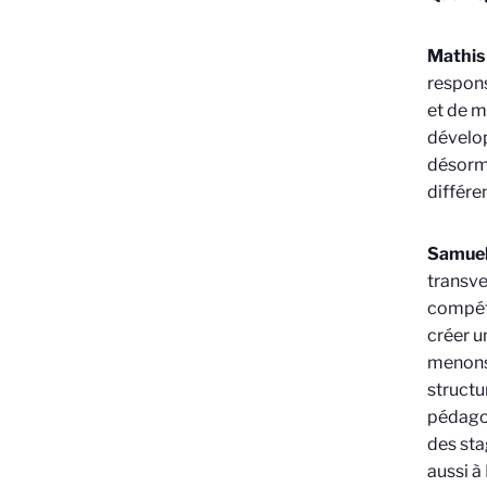
Mathis
respons
et de m
dévelop
désorma
différe
Samue
transve
compéte
créer u
menons 
structu
pédagog
des sta
aussi à