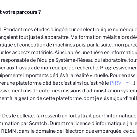
t votre parcours ?
l
: Pendant mes études d’ingénieur en électronique numérique
aient tout juste à apparaître. Ma formation mêlait alors 
tique et conception de machines puis, par la suite, mon parco
ur les aspects matériels. Ainsi, après une thèse en informatiq
responsable de l’équipe Système-Réseau du laboratoire, tout
per aux travaux de mon équipe de recherche. Progressivemen
ipements importants dédiés à la réalité virtuelle. Pour en assure
rer une plateforme dédiée : c’est ainsi qu’est né le
PIRVI
. J
ssivement mis de côté mes missions d’administration systè
ent à la gestion de cette plateforme, dont je suis aujourd’hui 
: Dès le collège, j’ai ressenti un fort attrait pour l’informatiq
mmation par Scratch
. Durant ma licence d’informatique, j’ai
 l’IEMN
, dans le domaine de l’électronique embarquée, ce qu