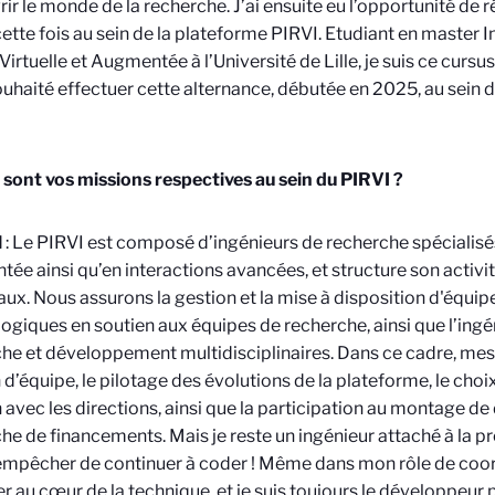
ir le monde de la recherche. J’ai ensuite eu l’opportunité de 
cette fois au sein de la plateforme PIRVI. Etudiant en master 
Virtuelle et Augmentée à l’Université de Lille, je suis ce cursus
ouhaité effectuer cette alternance, débutée en 2025, au sein d
 sont vos missions respectives au sein du PIRVI ?
l
: Le PIRVI est composé d’ingénieurs de recherche spécialisés 
ée ainsi qu’en interactions avancées, et structure son activi
aux. Nous assurons la gestion et la mise à disposition d'équi
ogiques en soutien aux équipes de recherche, ainsi que l’ingé
he et développement multidisciplinaires. Dans ce cadre, mes
 d’équipe, le pilotage des évolutions de la plateforme, le cho
n avec les directions, ainsi que la participation au montage de
he de financements. Mais je reste un ingénieur attaché à la pro
mpêcher de continuer à coder ! Même dans mon rôle de coordi
er au cœur de la technique, et je suis toujours le développeur p