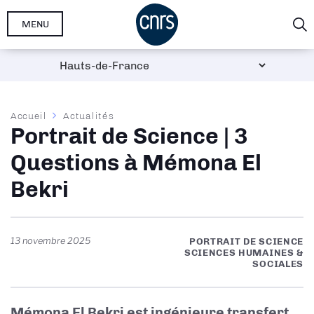
Aller
MENU
au
contenu
principal
Fil
Accueil
Actualités
Portrait de Science | 3
d'Ariane
Questions à Mémona El
Bekri
13 novembre 2025
PORTRAIT DE SCIENCE
SCIENCES HUMAINES &
SOCIALES
Mémona El Bekri est ingénieure transfert