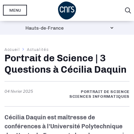
Aller
MENU
au
contenu
principal
Fil
Accueil
Actualités
Portrait de Science | 3
d'Ariane
Questions à Cécilia Daquin
04 février 2025
PORTRAIT DE SCIENCE
SCIENCES INFORMATIQUES
Cécilia Daquin est maîtresse de
conférences à l'Université Polytechnique