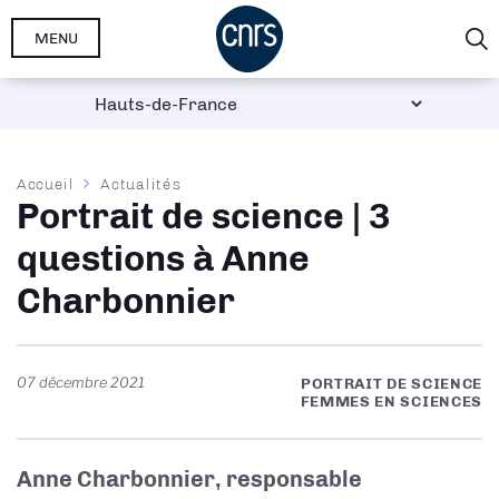
Aller
MENU
au
contenu
principal
Fil
Accueil
Actualités
Portrait de science | 3
d'Ariane
questions à Anne
Charbonnier
07 décembre 2021
PORTRAIT DE SCIENCE
FEMMES EN SCIENCES
Anne Charbonnier, responsable