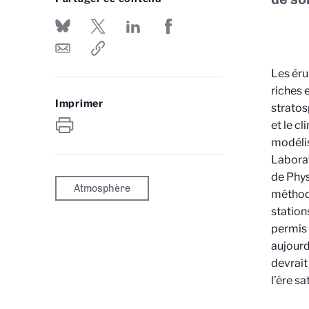
Les éru
riches 
Imprimer
stratos
et le c
modélis
Laborat
de Phys
Atmosphère
méthode
station
permis 
aujourd
devrait
l’ère sat