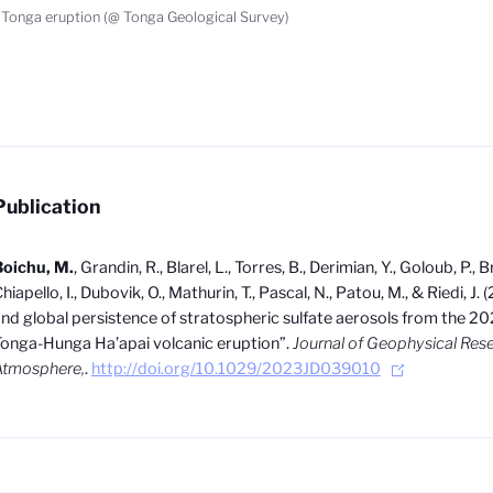
Tonga eruption (@ Tonga Geological Survey)
Publication
Boichu, M.
, Grandin, R., Blarel, L., Torres, B., Derimian, Y., Goloub, P., B
hiapello, I., Dubovik, O., Mathurin, T., Pascal, N., Patou, M., & Riedi, J.
nd global persistence of stratospheric sulfate aerosols from the 
onga-Hunga Ha’apai volcanic eruption
”
.
Journal of Geophysical Rese
Atmosphere,
.
http://doi.org/10.1029/2023JD039010