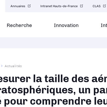
Navigation
Annuaires
Intranet Hauts-de-France
CLAS
secondaire
Recherche
Innovation
In
Actualités
ane
surer la taille des aé
ratosphériques, un p
é pour comprendre le