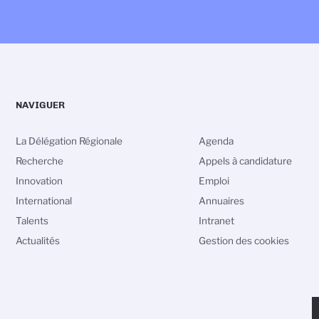
NAVIGUER
La Délégation Régionale
Agenda
Recherche
Appels à candidature
Innovation
Emploi
International
Annuaires
Talents
Intranet
Actualités
Gestion des cookies
vos Options
P
aramètres de confidentialité, en garantissant la conformité
D
P