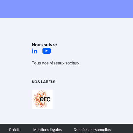
Nous suivre
Tous nos réseaux sociaux
NOS LABELS
IED
 avec les réglementations. Personnalisez vos préférences po
E
Crédits
Mentions légales
Données personnelles
AGE