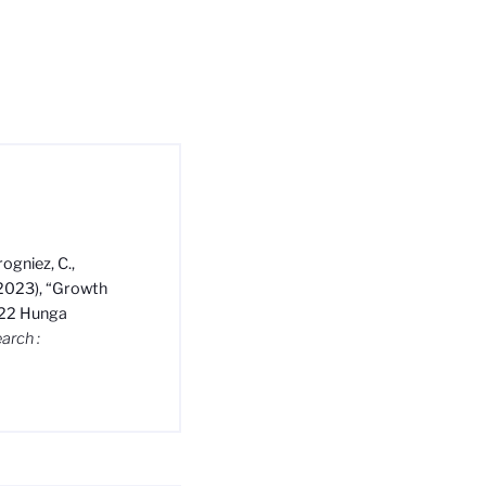
rogniez, C.,
 (2023),
“
Growth
2022 Hunga
arch :