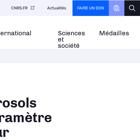
FAIRE UN DON
CNRS.FR
Actualités
ternational
Sciences
Médailles
et
société
rosols
aramètre
ur