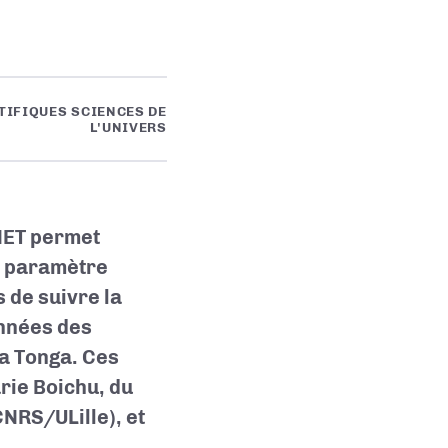
TIFIQUES SCIENCES DE
L'UNIVERS
NET permet
un paramètre
 de suivre la
années des
ga Tonga. Ces
rie Boichu, du
CNRS/ULille
), et