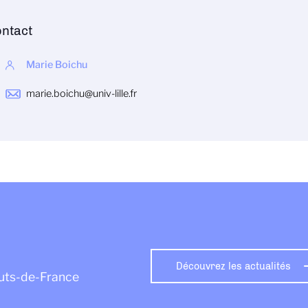
ntact
Marie Boichu
marie.boichu@univ-lille.fr
Découvrez les actualités
auts-de-France