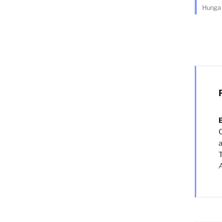
Hunga 
C
a
T