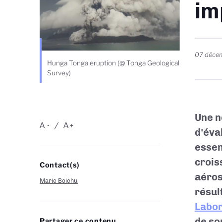
im
07 déce
Hunga Tonga eruption (@ Tonga Geological
Survey)
Une n
A
A
-
+
d'éva
essen
crois
Contact(s)
aéros
Marie Boichu
résul
Labor
de so
Partager ce contenu