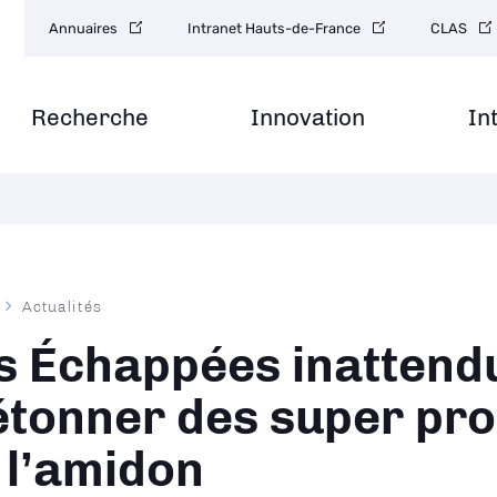
Navigation
Annuaires
Intranet Hauts-de-France
CLAS
secondaire
Recherche
Innovation
In
Actualités
ane
s Échappées inattendu
étonner des super pro
 l’amidon