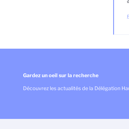
d
P
Gardez un oeil sur la recherche
Découvrez les actualités de la Délégation H