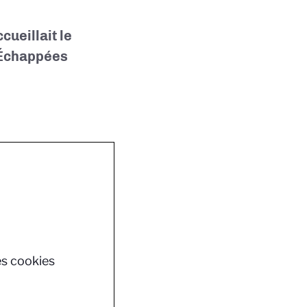
ueillait le
 Échappées
es cookies