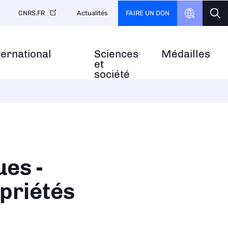
FAIRE UN DON
CNRS.FR
Actualités
ternational
Sciences
Médailles
et
société
es -
priétés