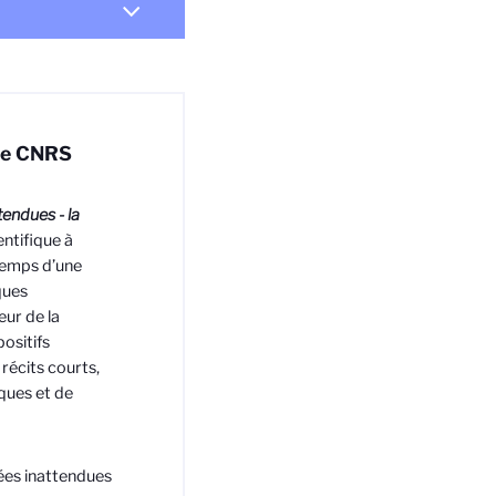
 le CNRS
endues - la
entifique à
 temps d’une
ques
œur de la
ositifs
 récits courts,
iques et de
ées inattendues