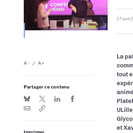
27 avril
La pa
A
A
-
+
comme
tout 
expér
Partager ce contenu
anim
Plate
ULil
Glyco
et
Xa
Imprimer