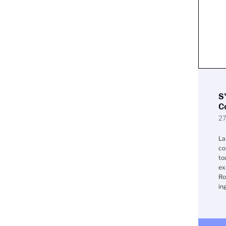
S
C
27
La
co
to
ex
Ro
in