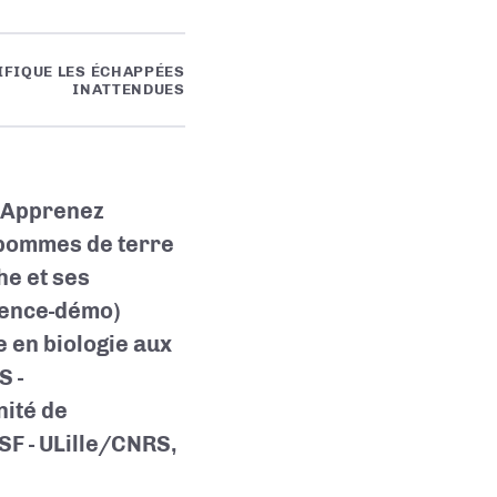
IFIQUE LES ÉCHAPPÉES
INATTENDUES
! Apprenez
 pommes de terre
he et ses
rence-démo)
e en biologie aux
S -
nité de
SF - ULille/CNRS
,