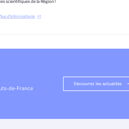
es scientifiques de la Région !
lus d'informations
Découvrez les actualités
auts-de-France