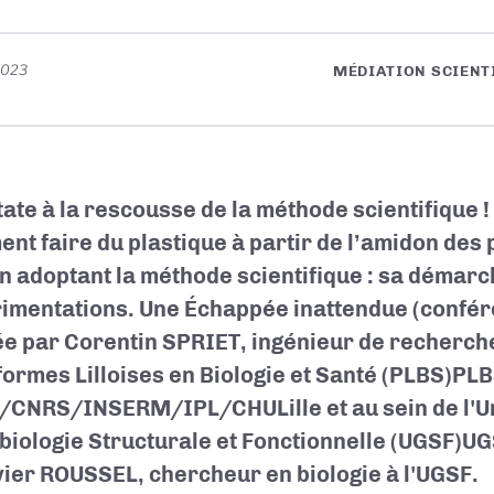
 2023
MÉDIATION SCIENT
tate à la rescousse de la méthode scientifique 
nt faire du plastique à partir de l’amidon des
en adoptant la méthode scientifique : sa démarc
imentations. Une Échappée inattendue (confé
ée par
Corentin SPRIET
, ingénieur de recherch
formes Lilloises en Biologie et Santé (PLBS)
PLB
le/CNRS/INSERM/IPL/CHULille
et au sein de l'U
biologie Structurale et Fonctionnelle (UGSF)
UG
vier ROUSSEL
, chercheur en biologie à l'UGSF.