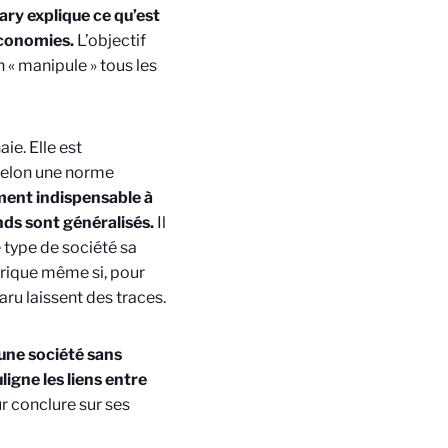
ry explique ce qu’est
économies.
L’objectif
n « manipule » tous les
ie. Elle est
 selon une norme
ément indispensable à
ds sont généralisés.
Il
 type de société sa
orique même si, pour
aru laissent des traces.
 une société sans
ligne les liens entre
r conclure sur ses