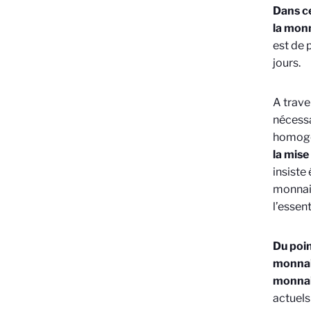
Dans ce
la monn
est de 
jours.
A trave
nécessa
homogèn
la mis
insiste
monnaie
l’essen
Du poin
monnaie
monnai
actuels