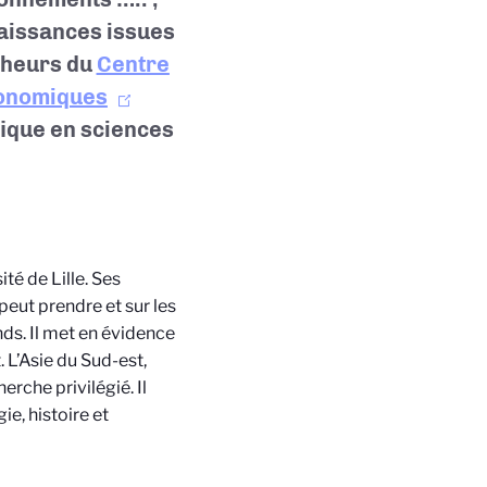
aissances issues
cheurs du
Centre
économiques
fique en sciences
ité de Lille. Ses
peut prendre et sur les
ds. Il met en évidence
. L’Asie du Sud-est,
erche privilégié. Il
e, histoire et