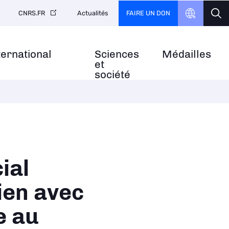
FAIRE UN DON
CNRS.FR
Actualités
ternational
Sciences
Médailles
et
société
ial
ien avec
e au