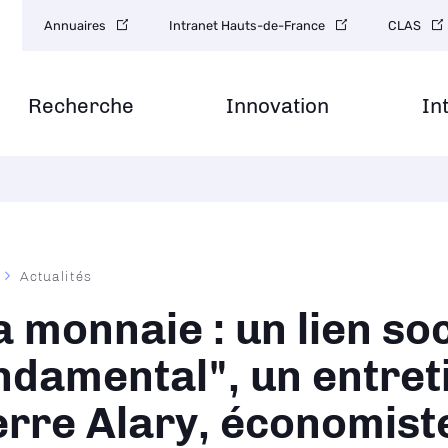
Navigation
Annuaires
Intranet Hauts-de-France
CLAS
secondaire
Recherche
Innovation
In
Actualités
ane
a monnaie : un lien soc
ndamental", un entret
erre Alary, économist