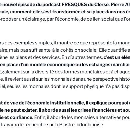
 nouvel épisode du podcast FRESQUES du Clersé, Pierre Ala
aie, comment elle s’est transformée et sa place dans nos 
proposer un éclairage, par l’économie, de ce lien social que l’o
rs des exemples simples, il montre ce que représente la monna
ire, mais pas suffisante, à la cohésion sociale. Elle quantifie
e les biens et des services. En d’autres termes,
c’est un él
e en place d’un modèle économique où les échanges marchan
 également sur la diversité des formes monétaires et à chaque
. Il revient aussi sur les monnaies dans une perspective hist
tiel, seules les monnaies dont le support physique n’a pas disp
t de vue de l’économie institutionnelle, il explique pourquoi
 ne peut exister. Il aborde aussi les crises financières et sou
e et confiance.
Enfin, il aborde les monnaies alternatives pou
 travaux de recherche sur la Piastre indochinoise.