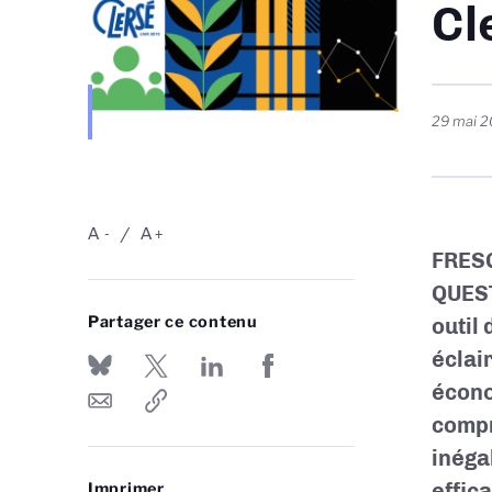
Cl
29 mai 
A
A
-
+
FRESQ
QUEST
Partager ce contenu
outil
éclai
écono
compr
inéga
effic
Imprimer