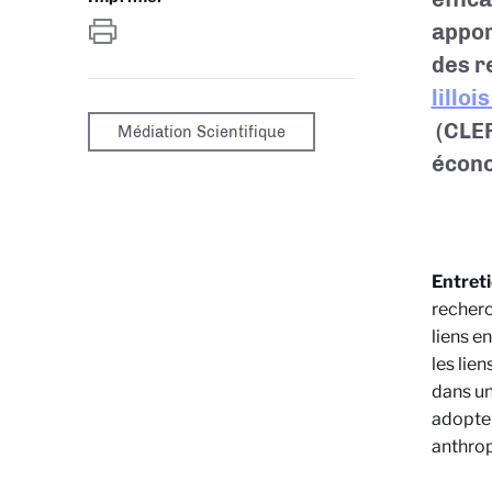
appor
des r
lillo
(CLER
Médiation Scientifique
écono
Entret
recherc
liens e
les lie
dans un
adopte 
anthrop